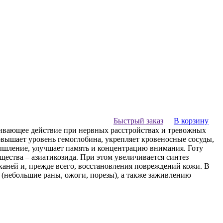
Быстрый заказ
В корзину
окаивающее действие при нервных расстройствах и тревожных
овышает уровень гемоглобина, укрепляет кровеносные сосуды,
ышление, улучшает память и концентрацию внимания. Готу
щества – азиатикозида. При этом увеличивается синтез
каней и, прежде всего, восстановления повреждений кожи. В
 (небольшие раны, ожоги, порезы), а также заживлению