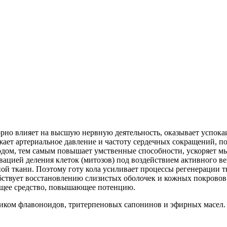
отворно влияет на высшую нервную деятельность, оказывает усп
ает артериальное давление и частоту сердечных сокращений, п
одом, тем самым повышает умственные способности, ускоряет м
вацией деления клеток (митозов) под воздействием активного ве
ой ткани. Поэтому готу кола усиливает процессы регенерации т
обствует восстановлению слизистых оболочек и кожных покровов
щее средство, повышающее потенцию.
иком флавоноидов, тритерпеновых сапонинов и эфирных масел.