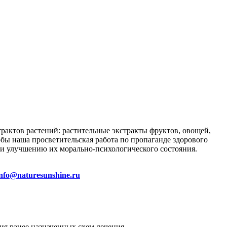
трактов растений: растительные экстракты фруктов, овощей,
тобы наша просветительская работа по пропаганде здорового
и улучшению их морально-психологического состояния.
info@naturesunshine.ru
ия ранее назначенных схем лечения.