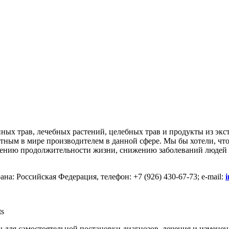
нных трав, лечебных растений, целебных трав и продукты из экс
вестным в мире производителем в данной сфере. Мы бы хотели, ч
ичению продолжительности жизни, снижению заболеваний людей 
на: Российская Федерация, телефон: +7 (926) 430-67-73; e-mail:
ts
 для самостоятельной постановки диагнозов, лечения и изменен