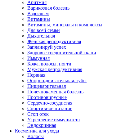
Аритмия
Варикозная болезнь
Взрослым
Витамины
Витамины, минералы и комплексы
Для всей семьи
Дыхательная
Женская репродуктивная
Запланируй успех
Здоровье соединительной ткани
Иммунная
Кожа, волосы, ногти
Мужская репродуктивная
Нервная
Опорно-двигательная, зубы
Пищеварительная
Почечнокаменная болезнь
Противовирусные
Сердечно-сосудистая
Спортивное питание
Стоп отек
Укрепление иммунитета
Эндокринная
Косметика для ухода
Волосы