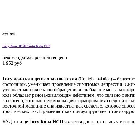
арт 360
Готу Кола НСП
Gotu Kola NSP
рекомендуемая розничная цена
1 952 руб
Готу кола или центелла азиатская
(Centella asiatica) – благ
состояниях, уменьшает проявление симптомов депрессии. Сниж
улучшает мозговое кровообращение и снабжение мозга кислор
кола обладает ранозаживляющим действием, что связано с акти
коллагена, который необходим для формирования соединительн
восточной медицине она известна, как средство, которое спос
трофических язв. Применяют как стимулирующее и тонизирую
БАД к пище
Готу Кола НСП
является дополнительным источн