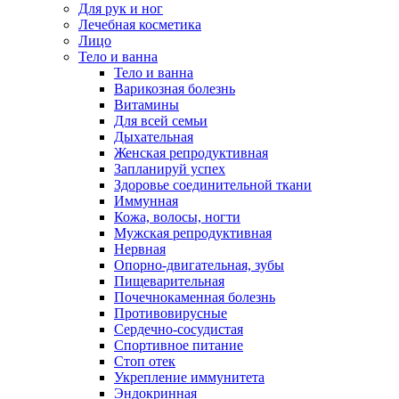
Для рук и ног
Лечебная косметика
Лицо
Тело и ванна
Тело и ванна
Варикозная болезнь
Витамины
Для всей семьи
Дыхательная
Женская репродуктивная
Запланируй успех
Здоровье соединительной ткани
Иммунная
Кожа, волосы, ногти
Мужская репродуктивная
Нервная
Опорно-двигательная, зубы
Пищеварительная
Почечнокаменная болезнь
Противовирусные
Сердечно-сосудистая
Спортивное питание
Стоп отек
Укрепление иммунитета
Эндокринная