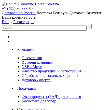
Elvira Kolesina
+7 (495) 30-888-80
Доставка по России
Доставка Беларусь
Доставка Казахстан
Ваша корзина пуста
Вход
/
Регистрация
Компания
О компании
История компании
NSP в Мире
Качество продукции и регистрация
Обработка персональных данных
Договор - оферта
Продукция
Фитопродукты (БАД) для здоровья
Косметика для ухода
Сотрудничество