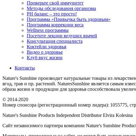
Проверьте свой иммунитет
Методы обследования организма
РH баланс – это просто!
Программа «Привычка быть здоровым»
Программа коррекции веса
Wellness программы
Посетите лекции ведущих врачей
Консультация специалиста
Коктейли здоровья
Видео о здоровье
Клуб вкус жизни
Контакты
Nature's Sunshine производит натуральные товары из лекарстве
ягод, трав и пр. растений. NaturesSunshine является самым из
образа жизни и продукции для здоровья способствовала увел
© 2014-2020
Номер спонсора (регистрационный номер лидера): 1055775, стра
Nature's Sunshine Products Independent Distributor Elvira Kolesina
Сайт независимого партнера компании Nature's Sunshine Produc
Материалы, приведенные на сайте, не могут быть использованы