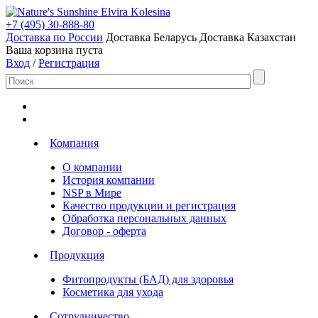
Elvira Kolesina
+7 (495) 30-888-80
Доставка по России
Доставка Беларусь
Доставка Казахстан
Ваша корзина пуста
Вход
/
Регистрация
Компания
О компании
История компании
NSP в Мире
Качество продукции и регистрация
Обработка персональных данных
Договор - оферта
Продукция
Фитопродукты (БАД) для здоровья
Косметика для ухода
Сотрудничество