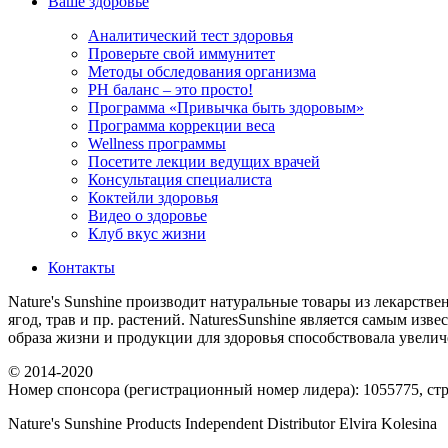
Ваше здоровье
Аналитический тест здоровья
Проверьте свой иммунитет
Методы обследования организма
РH баланс – это просто!
Программа «Привычка быть здоровым»
Программа коррекции веса
Wellness программы
Посетите лекции ведущих врачей
Консультация специалиста
Коктейли здоровья
Видео о здоровье
Клуб вкус жизни
Контакты
Nature's Sunshine производит натуральные товары из лекарстве
ягод, трав и пр. растений. NaturesSunshine является самым из
образа жизни и продукции для здоровья способствовала увел
© 2014-2020
Номер спонсора (регистрационный номер лидера): 1055775, стра
Nature's Sunshine Products Independent Distributor Elvira Kolesina