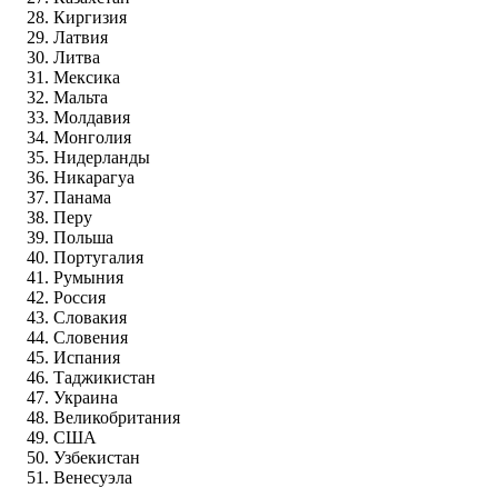
Киргизия
Латвия
Литва
Мексика
Мальта
Молдавия
Монголия
Нидерланды
Никарагуа
Панама
Перу
Польша
Португалия
Румыния
Россия
Словакия
Словения
Испания
Таджикистан
Украина
Великобритания
США
Узбекистан
Венесуэла