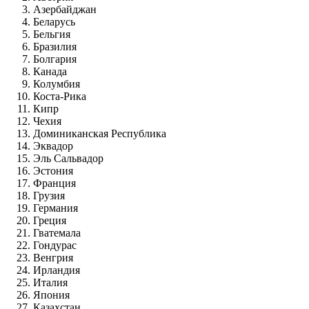
Азербайджан
Беларусь
Бельгия
Бразилия
Болгария
Канада
Колумбия
Коста-Рика
Кипр
Чехия
Доминиканская Республика
Эквадор
Эль Сальвадор
Эстония
Франция
Грузия
Германия
Греция
Гватемала
Гондураc
Венгрия
Ирландия
Италия
Япония
Казахстан