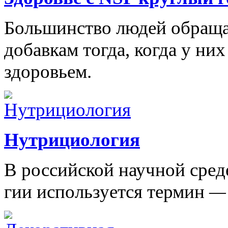
Большинство людей обраща
добавкам тогда, когда у ни
здоровьем.
Нутрициология
В рос­сий­ской на­уч­ной сре­де
гии ис­поль­зу­ет­ся тер­мин
—