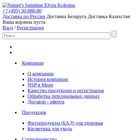
Elvira Kolesina
+7 (495) 30-888-80
Доставка по России
Доставка Беларусь
Доставка Казахстан
Ваша корзина пуста
Вход
/
Регистрация
Компания
О компании
История компании
NSP в Мире
Качество продукции и регистрация
Обработка персональных данных
Договор - оферта
Продукция
Фитопродукты (БАД) для здоровья
Косметика для ухода
Сотрудничество