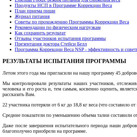
Продукты НСП в Программе Коррекции Веса
План приема пищи
Журнал питания
Советы по прохождению Программы Коррекции Веса
Рекомендации по физическим нагрузкам
Как сохранить результат
Отзывы участников испытания программы
Презентация доктора Стейси Белл
Программа Коррекции Веса NSP - эффективность и сове
РЕЗУЛЬТАТЫ ИСПЫТАНИЯ ПРОГРАММЫ
Летом этого года мы пригласили на нашу программу 45 добров
Мы контролировали результаты наших участников, отслежива
человека и его роста и, тем самым, косвенно оценить, являе
рассказать Вам.
22 участника потеряли от 6 кг до 18,8 кг веса (что составило о
Средние показатели по уменьшению объема талии составили от
Даже после завершения испытательного периода наши добров
благополучно приобрели на программе.