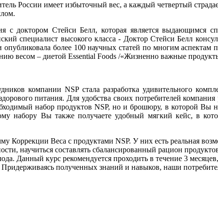
ель России имеет избыточный вес, а каждый четвертый страдае
шлом.
я с доктором Стейси Белл, которая является выдающимся сп
кий специалист высокого класса - Доктор Стейси Белл консул
и опубликовала более 100 научных статей по многим аспектам п
ению весом – диетой Essential Foods /«Жизненно важные продукт
удников компании NSP стала разработка удивительного компле
орового питания. Для удобства своих потребителей компания 
обходимый набор продуктов NSP, но и брошюру, в которой Вы 
му набору Вы также получаете удобный мягкий кейс, в кот
му Коррекции Веса с продуктами NSP. У них есть реальная возм
ости, научиться составлять сбалансированный рацион продуктов
олода. Данный курс рекомендуется проходить в течение 3 месяцев
. Придерживаясь полученных знаний и навыков, наши потребите