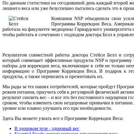
По данным статистики на сегодняшний день каждый второй жит
лишнего веса или уже безуспешно пытались сделать это в про
Компания NSP объединила свои усили
Программы Коррекции Веса. Американс
работала на факультете медицины Гарвардского университета 
чтобы работать в сочетании с подходом доктора Белл к управл
Результатом совместной работы доктора Стейси Белл и сотр
который совмещает эффективные продукты NSP и программу зд
наборы для коррекции веса, включающие в себя не только не
информацию о Программе Коррекции Веса. В подарок к это
продукты, а также перевозить и презентовать их.
Мы рады за тех наших потребителей, которые пройдут Програм
режим питания, приучить себя к регулярной физической активн
результат снизить вес – и все это без постоянного ощущения г
сроком, чтобы изменить свои нездоровые привычки в питании
уровне или плавно улучшать его при необходимости.
Здесь Вы можете узнать все о Программе Коррекции Веса:
В здоровом теле - здоровый вес
Essential Foods: режим питания для снижения веса