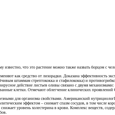
му известно, что это растение можно также назвать борцом с че
рименяют как средство от лихорадки. Доказана эффективность экс
ойчивым штаммам стрептококка и стафилококка) и противогрибк
вирусное действие листьев оливы связано с двумя механизмами
анные клетки. Отмечают облегчение клинических проявлений
езными для организма свойствами. Американский нутрициологГэ
олитическим эффектом – снимает спазм сосудов, в том числе кор
, снижает уровень холестерина в крови. Комплекс веществ, сод
бов.