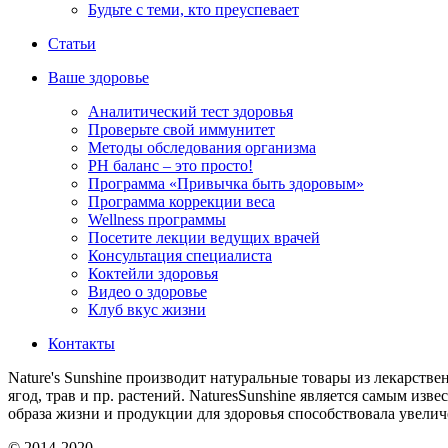
Будьте с теми, кто преуспевает
Статьи
Ваше здоровье
Аналитический тест здоровья
Проверьте свой иммунитет
Методы обследования организма
РH баланс – это просто!
Программа «Привычка быть здоровым»
Программа коррекции веса
Wellness программы
Посетите лекции ведущих врачей
Консультация специалиста
Коктейли здоровья
Видео о здоровье
Клуб вкус жизни
Контакты
Nature's Sunshine производит натуральные товары из лекарстве
ягод, трав и пр. растений. NaturesSunshine является самым из
образа жизни и продукции для здоровья способствовала увел
© 2014-2020