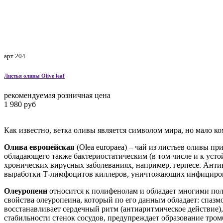
арт 204
Листья оливы
Olive leaf
рекомендуемая розничная цена
1 980 руб
Как известно, ветка оливы является символом мира, но мало ко
Олива европейская
(Olea europaea) – чай из листьев оливы п
обладающего также бактериостатическим (в том числе и к уст
хронических вирусных заболеваниях, например, герпесе. Анти
выработки Т-лимфоцитов киллеров, уничтожающих инфициров
Олеуропеин
относится к полифенолам и обладает многими пол
свойства олеуропеина, который по его данным обладает: спазм
восстанавливает сердечный ритм (антиаритмическое действие)
стабильности стенок сосудов, предупреждает образование тром