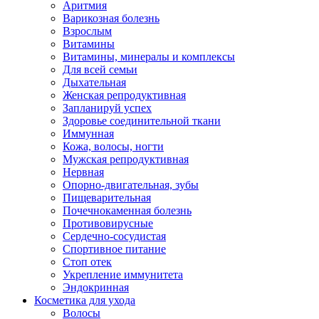
Аритмия
Варикозная болезнь
Взрослым
Витамины
Витамины, минералы и комплексы
Для всей семьи
Дыхательная
Женская репродуктивная
Запланируй успех
Здоровье соединительной ткани
Иммунная
Кожа, волосы, ногти
Мужская репродуктивная
Нервная
Опорно-двигательная, зубы
Пищеварительная
Почечнокаменная болезнь
Противовирусные
Сердечно-сосудистая
Спортивное питание
Стоп отек
Укрепление иммунитета
Эндокринная
Косметика для ухода
Волосы