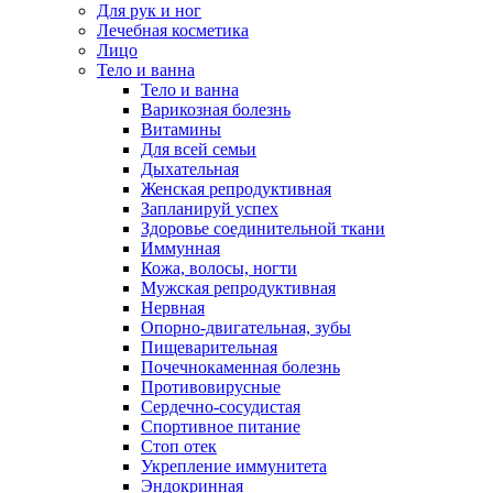
Для рук и ног
Лечебная косметика
Лицо
Тело и ванна
Тело и ванна
Варикозная болезнь
Витамины
Для всей семьи
Дыхательная
Женская репродуктивная
Запланируй успех
Здоровье соединительной ткани
Иммунная
Кожа, волосы, ногти
Мужская репродуктивная
Нервная
Опорно-двигательная, зубы
Пищеварительная
Почечнокаменная болезнь
Противовирусные
Сердечно-сосудистая
Спортивное питание
Стоп отек
Укрепление иммунитета
Эндокринная