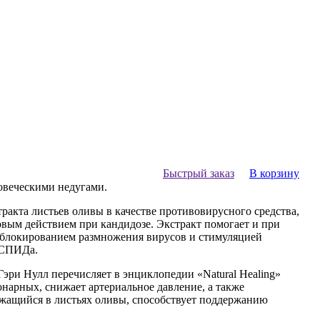
Быстрый заказ
В корзину
ловеческими недугами.
тракта листьев оливы в качестве противовирусного средства,
овым действием при кандидозе. Экстракт помогает и при
: блокированием размножения вирусов и стимуляцией
 СПИДа.
ри Нулл перечисляет в энциклопедии «Natural Healing»
онарных, снижает артериальное давление, а также
ержащийся в листьях оливы, способствует поддержанию