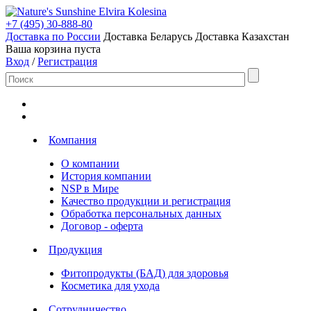
Elvira Kolesina
+7 (495) 30-888-80
Доставка по России
Доставка Беларусь
Доставка Казахстан
Ваша корзина пуста
Вход
/
Регистрация
Компания
О компании
История компании
NSP в Мире
Качество продукции и регистрация
Обработка персональных данных
Договор - оферта
Продукция
Фитопродукты (БАД) для здоровья
Косметика для ухода
Сотрудничество