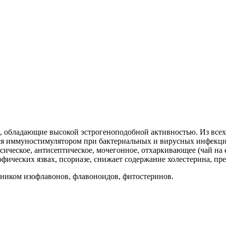
ны, обладающие высокой эстрогеноподобной активностью. Из все
тся иммуностимулятором при бактериальных и вирусных инфекци
ическое, антисептическое, мочегонное, отхаркивающее (чай на е
офических язвах, псориазе, снижает содержание холестерина, пр
ником изофлавонов, флавоноидов, фитостеринов.