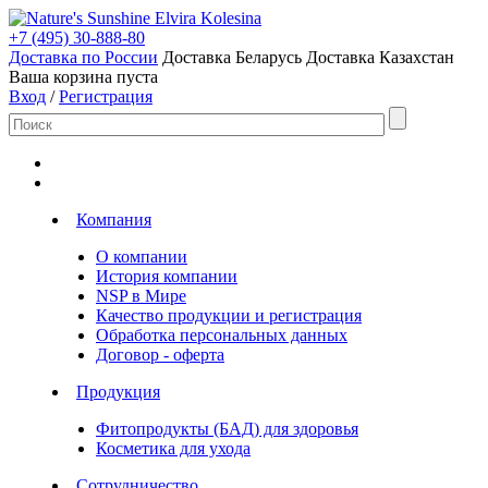
Elvira Kolesina
+7 (495) 30-888-80
Доставка по России
Доставка Беларусь
Доставка Казахстан
Ваша корзина пуста
Вход
/
Регистрация
Компания
О компании
История компании
NSP в Мире
Качество продукции и регистрация
Обработка персональных данных
Договор - оферта
Продукция
Фитопродукты (БАД) для здоровья
Косметика для ухода
Сотрудничество