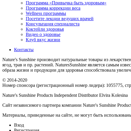
Программа «Привычка быть здоровым»
Программа коррекции веса
Wellness программы
Посетите лекции ведущих врачей
Консультация специалиста
Коктейли здоровья
Видео о здоровье
Клуб вкус жизни
Контакты
Nature's Sunshine производит натуральные товары из лекарстве
ягод, трав и пр. растений. NaturesSunshine является самым из
образа жизни и продукции для здоровья способствовала увел
© 2014-2020
Номер спонсора (регистрационный номер лидера): 1055775, стра
Nature's Sunshine Products Independent Distributor Elvira Kolesina
Сайт независимого партнера компании Nature's Sunshine Produc
Материалы, приведенные на сайте, не могут быть использованы
Вход
Регистрация