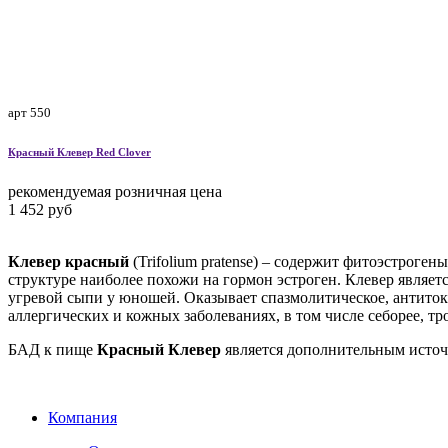
арт 550
Красный Клевер
Red Clover
рекомендуемая розничная цена
1 452 руб
Клевер красный
(Trifolium pratense) – содержит фитоэстроге
структуре наиболее похожи на гормон эстроген. Клевер являе
угревой сыпи у юношей. Оказывает спазмолитическое, антитокс
аллергических и кожных заболеваниях, в том числе себорее, тр
БАД к пище
Красный Клевер
является дополнительным источ
Компания