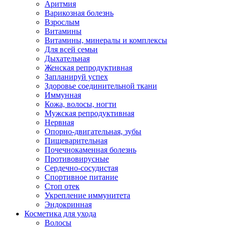
Аритмия
Варикозная болезнь
Взрослым
Витамины
Витамины, минералы и комплексы
Для всей семьи
Дыхательная
Женская репродуктивная
Запланируй успех
Здоровье соединительной ткани
Иммунная
Кожа, волосы, ногти
Мужская репродуктивная
Нервная
Опорно-двигательная, зубы
Пищеварительная
Почечнокаменная болезнь
Противовирусные
Сердечно-сосудистая
Спортивное питание
Стоп отек
Укрепление иммунитета
Эндокринная
Косметика для ухода
Волосы