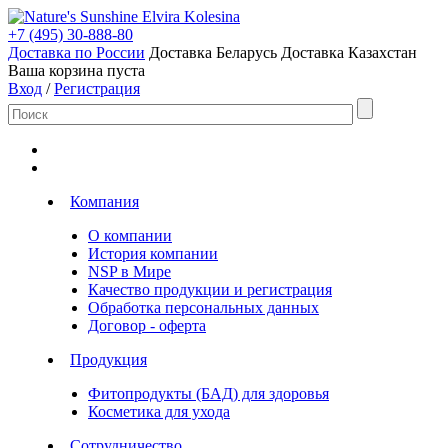
Elvira Kolesina
+7 (495) 30-888-80
Доставка по России
Доставка Беларусь
Доставка Казахстан
Ваша корзина пуста
Вход
/
Регистрация
Компания
О компании
История компании
NSP в Мире
Качество продукции и регистрация
Обработка персональных данных
Договор - оферта
Продукция
Фитопродукты (БАД) для здоровья
Косметика для ухода
Сотрудничество