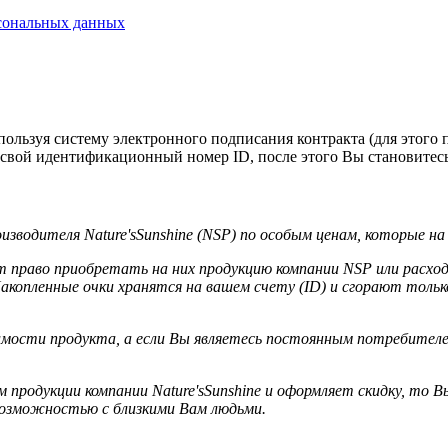
сональных данных
спользуя систему электронного подписания контракта (для этого
 свой идентификационный номер ID, после этого Вы становитес
водителя Nature'sSunshine (NSP) по особым ценам, которые на
право приобретать на них продукцию компании NSP или расходо
копленные очки хранятся на вашем счету (ID) и сгорают только 
сти продукта, а если Вы являетесь постоянным потребителем п
продукции компании Nature'sSunshine и оформляет скидку, то Вы
 возможностью
с близкими Вам людьми.