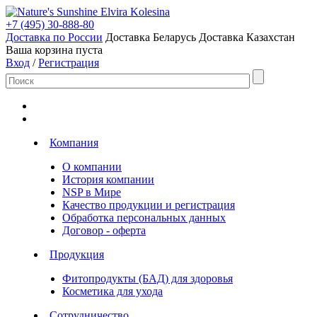
Elvira Kolesina
+7 (495) 30-888-80
Доставка по России
Доставка Беларусь
Доставка Казахстан
Ваша корзина пуста
Вход
/
Регистрация
Компания
О компании
История компании
NSP в Мире
Качество продукции и регистрация
Обработка персональных данных
Договор - оферта
Продукция
Фитопродукты (БАД) для здоровья
Косметика для ухода
Сотрудничество