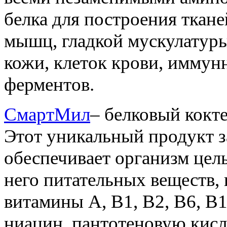
белка для построения ткане
мышц, гладкой мускулатуры
кожи, клеток крови, иммун
ферментов.
СмартМил
– белковый кокт
Этот уникальный продукт 
обеспечивает организм це
него питательных веществ,
витамины А, В1, В2, В6, В1
ниацин, пантотеновую кисл